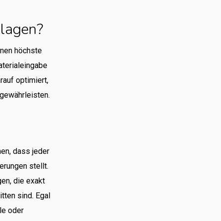
lagen?
hnen höchste
aterialeingabe
rauf optimiert,
gewährleisten.
en, dass jeder
rungen stellt.
gen, die exakt
tten sind. Egal
le oder