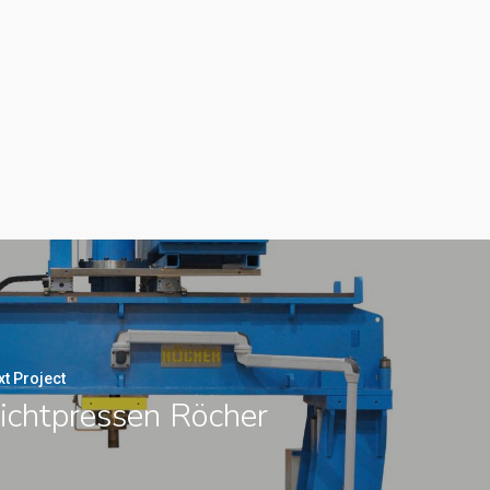
t Project
ichtpressen Röcher