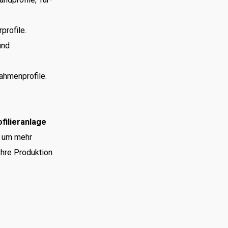
profile.
und
hmenprofile.
filieranlage
, um mehr
Ihre Produktion