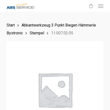
Menu
Skip
to
main
Start
Abkantwerkzeug 3 Punkt Biegen Hämmerle
content
Bystronic
Stempel
11.007.02.05