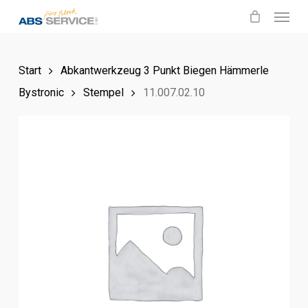
Menu
Skip
to
main
Start
Abkantwerkzeug 3 Punkt Biegen Hämmerle
content
Bystronic
Stempel
11.007.02.10