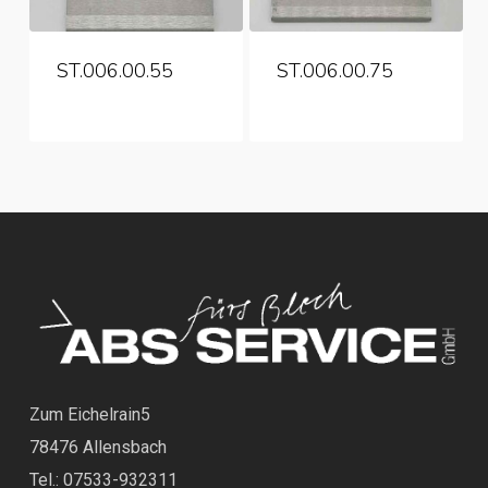
ST.006.00.55
ST.006.00.75
Zum Eichelrain5
78476 Allensbach
Tel.: 07533-932311