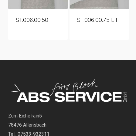
ST.006.00.50
ST.006.00.75 L H
Zum Eichelrain5
78476 Allensbach
Tel.: 07533-932311