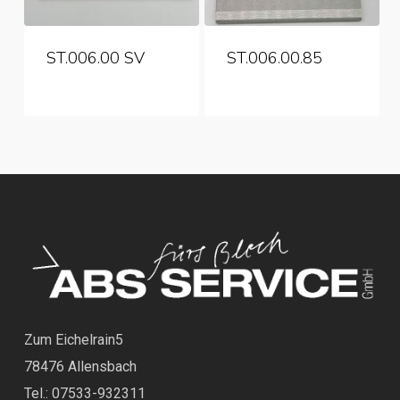
ST.006.00 SV
ST.006.00.85
Zum Eichelrain5
78476 Allensbach
Tel.: 07533-932311