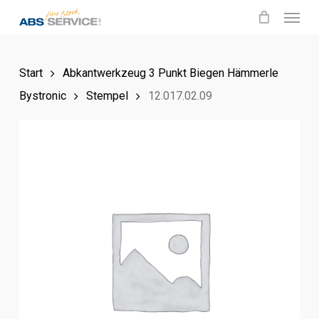
Menu
Skip
to
main
Start
Abkantwerkzeug 3 Punkt Biegen Hämmerle
content
Bystronic
Stempel
12.017.02.09