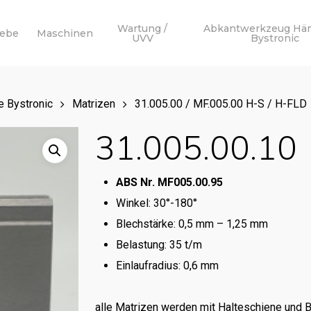
Wartung /
Abkantwerkzeug Hä
webe
Maschinen
UVV
Bystronic
 Bystronic
Matrizen
31.005.00 / MF.005.00 H-S / H-FLD
31.005.00.10
ABS Nr. MF005.00.95
Winkel: 30°-180°
Blechstärke: 0,5 mm – 1,25 mm
Belastung: 35 t/m
Einlaufradius: 0,6 mm
alle Matrizen werden mit Halteschiene und 