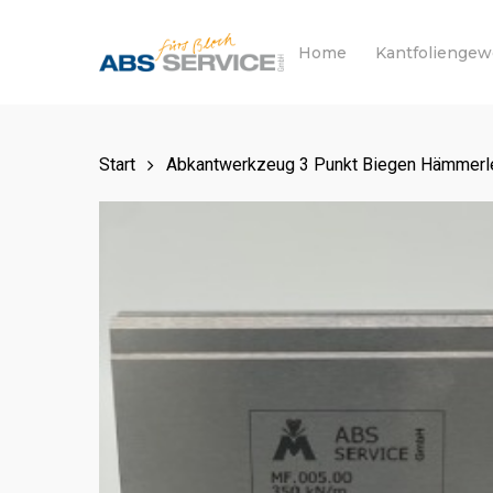
Skip
to
Home
Kantfolienge
main
content
Start
Abkantwerkzeug 3 Punkt Biegen Hämmerle