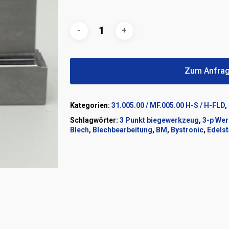
Zum Anfrag
Kategorien:
31.005.00 / MF.005.00 H-S / H-FLD
,
Schlagwörter:
3 Punkt biegewerkzeug
,
3-p We
Blech
,
Blechbearbeitung
,
BM
,
Bystronic
,
Edelst