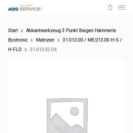
Menu
Skip
to
main
Start
Abkantwerkzeug 3 Punkt Biegen Hämmerle
content
Bystronic
Matrizen
31.013.00 / ME.013.00 H-S /
H-FLD
31.013.02.04