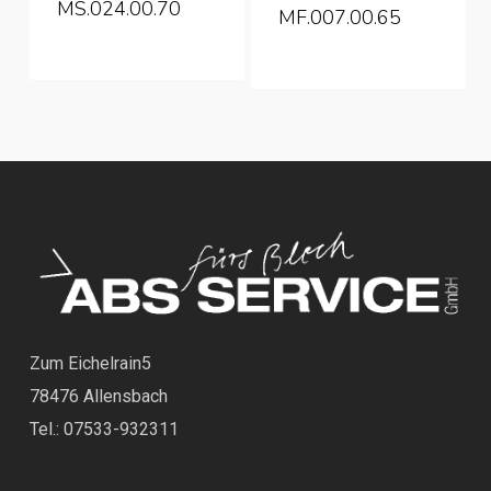
MS.024.00.70
MF.007.00.65
Zum Eichelrain5
78476 Allensbach
Tel.: 07533-932311