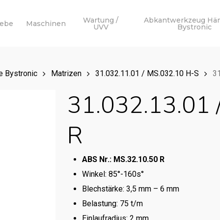
Wartung /
Abkantwerkzeug Hä
webe
Maschinen
UVV
Bystronic
 Bystronic
Matrizen
31.032.11.01 / MS.032.10 H-S
31
31.032.13.01 
R
ABS Nr.: MS.32.10.50 R
Winkel: 85°-160s°
Blechstärke: 3,5 mm – 6 mm
Belastung: 75 t/m
Einlaufradius: 2 mm