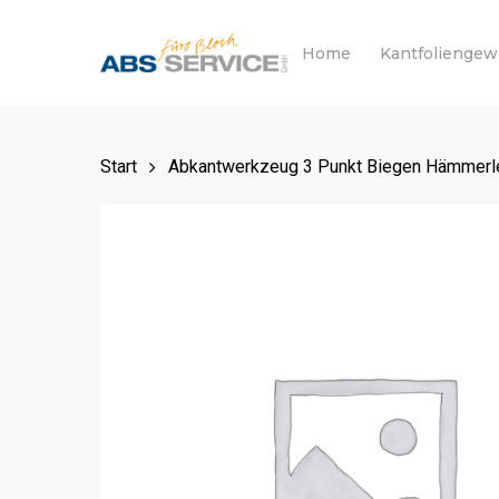
Skip
to
Home
Kantfolienge
main
content
Start
Abkantwerkzeug 3 Punkt Biegen Hämmerle