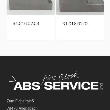
31.016.02.09
31.016.02.03
Zum Eichelrain5
78476 Allensbach