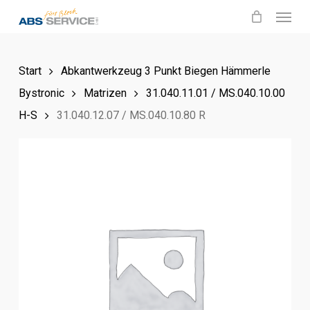
Menu
Skip
to
main
Start
Abkantwerkzeug 3 Punkt Biegen Hämmerle
content
Bystronic
Matrizen
31.040.11.01 / MS.040.10.00
H-S
31.040.12.07 / MS.040.10.80 R