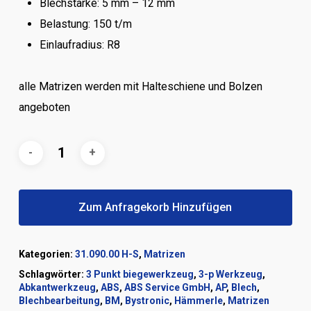
Blechstärke: 5 mm – 12 mm
Belastung: 150 t/m
Einlaufradius: R8
alle Matrizen werden mit Halteschiene und Bolzen
angeboten
Zum Anfragekorb Hinzufügen
Kategorien:
31.090.00 H-S
,
Matrizen
Schlagwörter:
3 Punkt biegewerkzeug
,
3-p Werkzeug
,
Abkantwerkzeug
,
ABS
,
ABS Service GmbH
,
AP
,
Blech
,
Blechbearbeitung
,
BM
,
Bystronic
,
Hämmerle
,
Matrizen