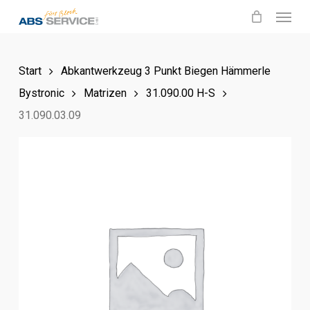
Menu
Skip
to
main
Start
Abkantwerkzeug 3 Punkt Biegen Hämmerle
content
Bystronic
Matrizen
31.090.00 H-S
31.090.03.09