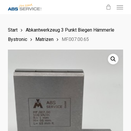
Menu
Skip
to
main
Start
Abkantwerkzeug 3 Punkt Biegen Hämmerle
content
Bystronic
Matrizen
MF.007.00.65