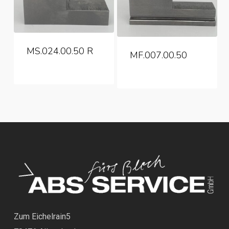
MS.024.00.50 R
MF.007.00.50
Zum Eichelrain5