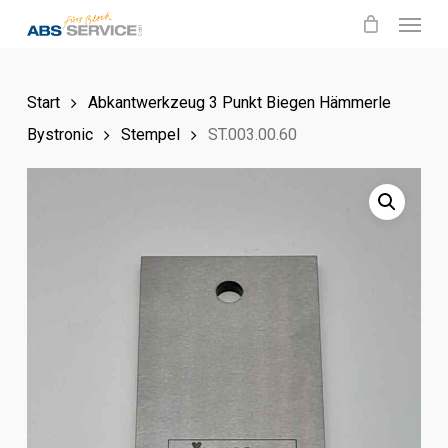
Menu
Skip
to
main
Start
Abkantwerkzeug 3 Punkt Biegen Hämmerle
content
Bystronic
Stempel
ST.003.00.60