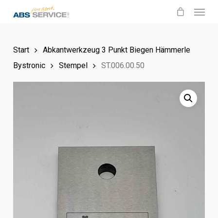
Menu
Skip
to
main
Start
Abkantwerkzeug 3 Punkt Biegen Hämmerle
content
Bystronic
Stempel
ST.006.00.50