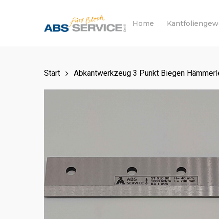
Skip
to
Home
Kantfolienge
main
content
Start
Abkantwerkzeug 3 Punkt Biegen Hämmerle