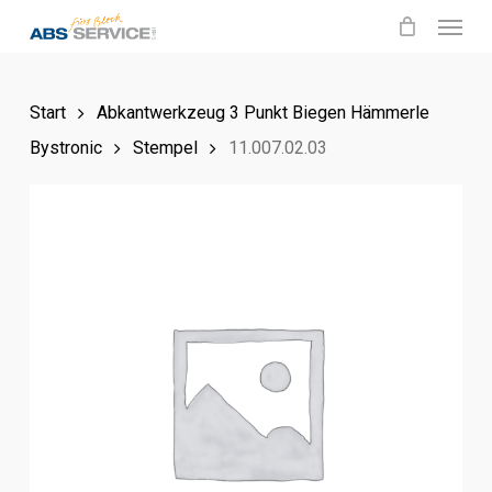
Menu
Skip
to
main
Start
Abkantwerkzeug 3 Punkt Biegen Hämmerle
content
Bystronic
Stempel
11.007.02.03