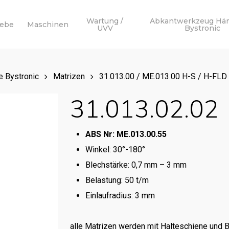
Wartung /
Abkantwerkzeug Hä
webe
Maschinen
UVV
Bystronic
 Bystronic
Matrizen
31.013.00 / ME.013.00 H-S / H-FLD
31.013.02.02
ABS Nr: ME.013.00.55
Winkel: 30°-180°
Blechstärke: 0,7 mm – 3 mm
Belastung: 50 t/m
Einlaufradius: 3 mm
alle Matrizen werden mit Halteschiene und 