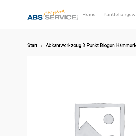
Skip
to
Home
Kantfolienge
main
content
Start
Abkantwerkzeug 3 Punkt Biegen Hämmerle