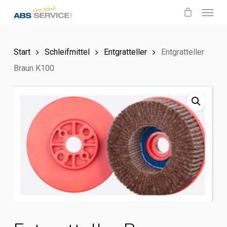
Menu
Skip
to
main
Start
Schleifmittel
Entgratteller
Entgratteller
content
Braun K100