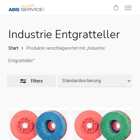
Menu
Skip
Close
to
Filters
main
Industrie Entgratteller
content
Start
Produkte verschlagwortet mit „Industrie
Entgratteller“
Filters