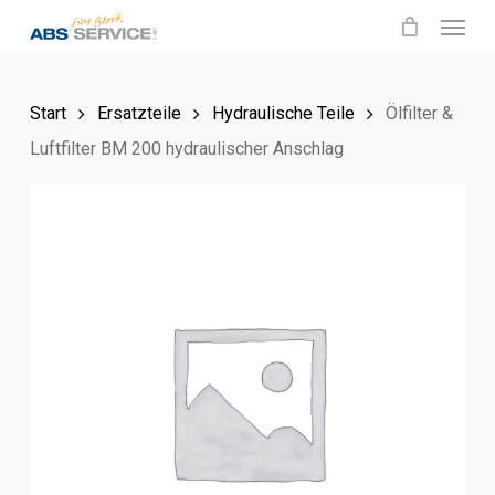
Menu
Skip
to
main
Start
Ersatzteile
Hydraulische Teile
Ölfilter &
content
Luftfilter BM 200 hydraulischer Anschlag