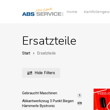
Skip
to
Home
Kantfolienge
main
content
Ersatzteile
Start
Ersatzteile
Hide
Filters
Gebraucht Maschinen
1
1
Produkt
Abkantwerkzeug 3 Punkt Biegen
372
372
Hämmerle Bystronic
Produkte