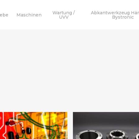
Wartung /
Abkantwerkzeug Hä
webe
Maschinen
UVV
Bystronic