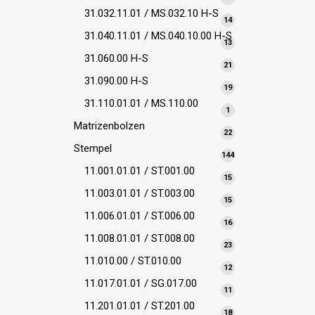
Produkte
31.032.11.01 / MS.032.10 H-S
14
14
Produkte
31.040.11.01 / MS.040.10.00 H-S
13
13
Produkte
31.060.00 H-S
21
21
Produkte
31.090.00 H-S
19
19
Produkte
31.110.01.01 / MS.110.00
1
1
Produkt
Matrizenbolzen
22
22
Produkte
Stempel
144
144
Produkte
11.001.01.01 / ST.001.00
15
15
Produkte
11.003.01.01 / ST.003.00
15
15
Produkte
11.006.01.01 / ST.006.00
16
16
Produkte
11.008.01.01 / ST.008.00
23
23
Produkte
11.010.00 / ST.010.00
12
12
Produkte
11.017.01.01 / SG.017.00
11
11
Produkte
11.201.01.01 / ST.201.00
18
18