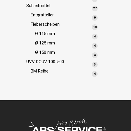
Produkte
Schleifmittel
27
27
Produkte
Entgratteller
9
9
Produkte
Fieberscheiben
18
18
Produkte
Ø 115 mm
4
4
Produkte
Ø 125 mm
4
4
Produkte
Ø 150 mm
4
4
Produkte
UVV DGUV 100-500
5
5
Produkte
BM Reihe
4
4
Produkte