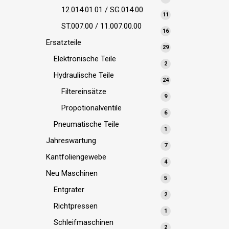
Produkte
12.014.01.01 / SG.014.00
11
11
Produkte
ST.007.00 / 11.007.00.00
16
16
Produkte
Ersatzteile
29
29
Produkte
Elektronische Teile
2
2
Produkte
Hydraulische Teile
24
24
Produkte
Filtereinsätze
9
9
Produkte
Propotionalventile
6
6
Produkte
Pneumatische Teile
1
1
Produkt
Jahreswartung
7
7
Produkte
Kantfoliengewebe
4
4
Produkte
Neu Maschinen
5
5
Produkte
Entgrater
2
2
Produkte
Richtpressen
1
1
Produkt
Schleifmaschinen
2
2