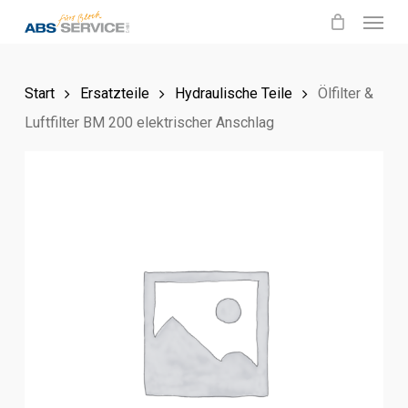
Menu
Skip
to
main
Start
Ersatzteile
Hydraulische Teile
Ölfilter &
content
Luftfilter BM 200 elektrischer Anschlag