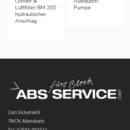
Ölfilter &
Austausch-
Luftfilter BM 200
Pumpe
hydraulischer
Anschlag
Zum Eichelrain5
78476 Allensbach
Tel.: 07533-932311