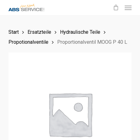
Menu
Skip
to
main
Start
Ersatzteile
Hydraulische Teile
content
Propotionalventile
Proportionalventil MOOG P 40 L