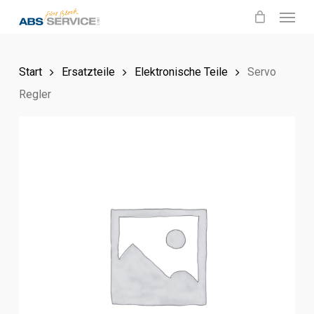
Menu
Skip
to
main
Start
Ersatzteile
Elektronische Teile
Servo
content
Regler