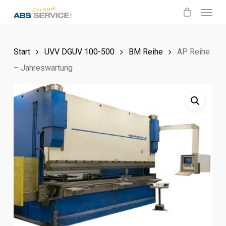
Menu
Skip
to
main
Start
UVV DGUV 100-500
BM Reihe
AP Reihe
content
– Jahreswartung