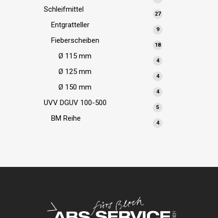
Produkte
Schleifmittel
27
27
Produkte
Entgratteller
9
9
Produkte
Fieberscheiben
18
18
Produkte
Ø 115 mm
4
4
Produkte
Ø 125 mm
4
4
Produkte
Ø 150 mm
4
4
Produkte
UVV DGUV 100-500
5
5
Produkte
BM Reihe
4
4
Produkte