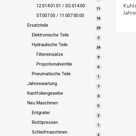
Kuhl
Produkte
12.014.01.01 / SG.014.00
11
11
Jahr
Produkte
ST.007.00 / 11.007.00.00
16
16
Produkte
Ersatzteile
29
29
Produkte
Elektronische Teile
2
2
Produkte
Hydraulische Teile
24
24
Produkte
Filtereinsätze
9
9
Produkte
Propotionalventile
6
6
Produkte
Pneumatische Teile
1
1
Produkt
Jahreswartung
7
7
Produkte
Kantfoliengewebe
4
4
Produkte
Neu Maschinen
5
5
Produkte
Entgrater
2
2
Produkte
Richtpressen
1
1
Produkt
Schleifmaschinen
2
2