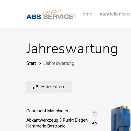
Skip
to
Home
Kantfolienge
main
content
Jahreswartung
Start
Jahreswartung
Hide
Filters
Gebraucht Maschinen
1
1
Produkt
Abkantwerkzeug 3 Punkt Biegen
372
372
Hämmerle Bystronic
Produkte