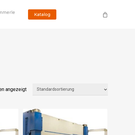
mmerle
Katalog
en angezeigt