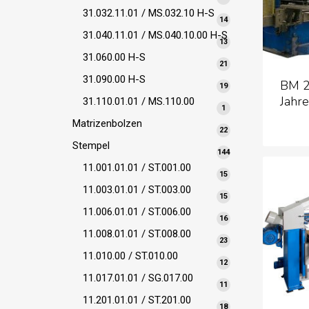
Produkte
31.032.11.01 / MS.032.10 H-S
14
14
Produkte
31.040.11.01 / MS.040.10.00 H-S
13
13
Produkte
31.060.00 H-S
21
21
Produkte
31.090.00 H-S
BM 2
19
19
Jahr
Produkte
31.110.01.01 / MS.110.00
1
1
Produkt
Matrizenbolzen
22
22
Produkte
Stempel
144
144
Produkte
11.001.01.01 / ST.001.00
15
15
Produkte
11.003.01.01 / ST.003.00
15
15
Produkte
11.006.01.01 / ST.006.00
16
16
Produkte
11.008.01.01 / ST.008.00
23
23
Produkte
11.010.00 / ST.010.00
12
12
Produkte
11.017.01.01 / SG.017.00
11
11
Produkte
11.201.01.01 / ST.201.00
18
18