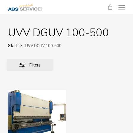
Menu
Skip
Close
to
Filters
main
UVV DGUV 100-500
content
Start
UVV DGUV 100-500
Filters