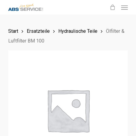
Menu
Skip
to
main
Start
Ersatzteile
Hydraulische Teile
Ölfilter &
content
Luftfilter BM 100