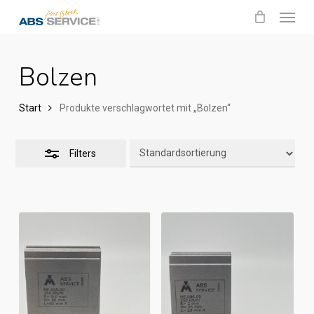
Menu
Skip
Close
to
Filters
main
Bolzen
content
Start
Produkte verschlagwortet mit „Bolzen“
Filters